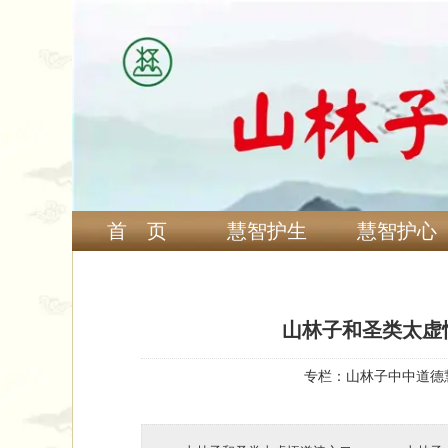
首 页
慧智护生
慧智护心
山林子和圣类太虚
专栏：
山林子中中道德