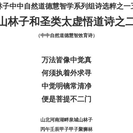
林子中中自然道德慧智学系列组诗选粹之一
山林子和圣类太虚悟道诗之
（中中自然道德慧智效育诗）
万法皆像中觉真
何须执着外求寻
中觉明镜常清净
便是菩提不二门
山北河南湖畔泉城山林子
丙午壬辰甲子甲子聚狮林