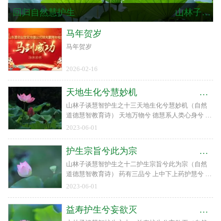
回归自然慧护生 山林子自然道德慧智护生之一
马年贺岁
马年贺岁
2026-02-16
天地生化兮慧妙机 山林子自然道德慧智护生之十三
山林子谈慧智护生之十三天地生化兮慧妙机（自然
道德慧智教育诗） 天地万物兮 德慧系人类心身兮 万
物齐息息相通兮 四时流寒热温凉兮 德慧气二六时系
2023-06-01
兮 物事人天地生化兮 慧妙机 山北河南湖畔泉城山林
子癸卯丁巳戊子
护生宗旨兮此为宗 山林子自然道德慧智护生之十二
山林子谈慧智护生之十二护生宗旨兮此为宗（自然
道德慧智教育诗） 药有三品兮 上中下上药护慧兮 中
养命下药治证兮 庸医事护生宗旨兮 此为宗 山北河南
2023-06-01
湖畔泉城山林子癸卯丁巳丙戌甲午聚狮林
益寿护生兮妄欲灭 山林子自然道德慧智护生之十一