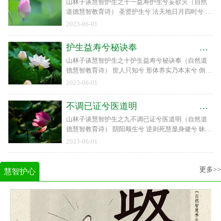
山林子谈慧智护生之十一益寿护生兮妄欲灭（自然
道德慧智教育诗） 圣贤护生兮 法天地日月四时兮 阴
阳别合同自然兮 大道立益寿护生兮 妄欲灭 山北河南
2023-06-01
湖畔泉城山林子癸卯丁巳丙戌甲午聚狮林
护生益寿兮秘诀奉 山林子自然道德慧智护生之十
山林子谈慧智护生之十护生益寿兮秘诀奉（自然道
德慧智教育诗） 世人只知兮 形体养实乃本末兮 倒置
蒙真正益寿兮 护生道须从慧机兮 妙用功慧机正则兮
2023-06-01
德气和德气和则兮 脏腑平脏腑平和兮 心身谐心身谐
衡兮 慧机灵万古
不调已证兮医道明 山林子自然道德慧智护生之九
山林子谈慧智护生之九不调已证兮医道明（自然道
德慧智教育诗） 阴阳顺生兮 逆则死慧显身健兮 昧现
证证现调迟兮 未证防不调已证兮 医道明顽证已成兮
2023-06-01
而后药斗而铸锥兮 渴凿井 山北河南湖畔泉城山林子
癸卯丁巳丙戌甲
更多>>
慧智护心