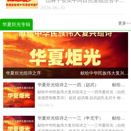
山林子圣类中同自然道德慧智学系
列组诗之五
2026-06-30
更多>>
华夏炬光专辑
华夏炬光组诗之序 献给中华民族伟大复兴组诗
华夏炬光组诗之一一四（赵武） 献给中华民族伟大复兴组诗
献给中华民族伟大复兴组诗之一一四华夏炬光（自然
道德慧智教育诗） 赵武 赵武颂 赵武赵氏名武兮 称赵
文子赵盾孙赵朔子兮 晋国正卿作为赵氏孤儿兮 唯一幸
2023-08-11
存经历许多苦难兮 德慧忠诚 执掌晋国国政兮 正卿担任
德慧温和
华夏炬光组诗之一一三（申无宇） 献给中华民族伟大复兴组诗
献给中华民族伟大复兴组诗之一一三华夏炬光（自然