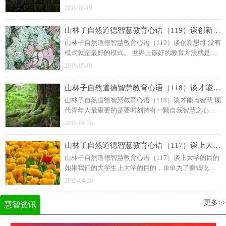
物去进行发现、分析、判断和体悟等思维活动时，为
2019-05-01
了避免和抵制那些已经扎根于自己头脑之中的种种思
维障碍对创新思维的阻碍、干扰和破坏 ，所进行的一
山林子自然道德智慧教育心语（119）谈创新思维
系列必须的智慧思维活动。
山林子自然道德智慧教育心语（119）谈创新思维 没有
模式就是最好的模式。 世界上最好的教育方法就是自
己教育自己。 进行思维革命，摧毁思维之墙。用最少
2019-05-01
的力气，掌握最多的知识。
​山林子自然道德智慧教育心语（118）谈才能与智慧
山林子自然道德智慧教育心语（118）谈才能与智慧 现
代青年人最重要的是要时刻持有一颗自我智慧之心
灵。才干的全部秘密在于发现和创造，而发现和创造
2019-04-26
如果离开自我智慧是寸步难行的。
山林子自然道德智慧教育心语（117）谈上大学的目的
山林子自然道德智慧教育心语（117）谈上大学的目的
如果我们的大学生上大学的目的，单单为了赚钱吃
饭，我看没有必要上大学。既然大学生现在已经走上
2019-04-26
了做学问的路，就一定走好。
更多>>
慧智资讯