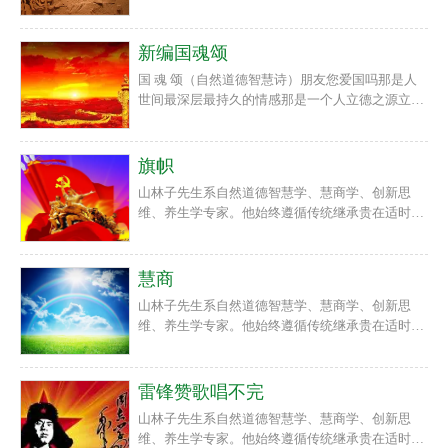
新的宗旨，以回归人类自然道德本体文化精神、复
德智慧人生诗意教育，并长期在高校进行了大量课
兴传统自然道德智慧文化为己任，在世界上首次提
题研究和教学实践。他以原创自然道德智慧诗文传
出“慧商”“回归自然，宇宙无限；回归自我，生命
新编国魂颂
播人类先进自然道德智慧文化，提升人类自然道德
无限；回归心灵，智慧无限！”“道德智慧就是力
智慧心身素质！
国 魂 颂（自然道德智慧诗）朋友您爱国吗那是人
量，人类呼唤道德智慧教育！”等重要理念，首倡
世间最深层最持久的情感那是一个人立德之源立功
自然道德智慧教育与教育智慧、慧商教育，自然道
之本无私之气节那是亿万人民奋斗幸福情怀担当大
德智慧人生诗意教育，并长期在高校进行了大量课
爱之誓言那是实现国家富强民主和谐文明美丽人格
题研究和教学实践。他以原创自然道德智慧诗文传
之魂魄那是实现民族伟大复兴精神之力量那是实现
旗帜
播人类先进自然道德智慧文化，提升人类自然道德
人类世界大同壮丽之凯歌苟利国家生死以天下兴亡
智慧心身素质！
山林子先生系自然道德智慧学、慧商学、创新思
匹夫责在这里让我们共同颂歌千百年无数中华爱国
维、养生学专家。他始终遵循传统继承贵在适时创
志士用泪水和鲜血铸成的国魂吧第一章鸿蒙浩浩盘
新的宗旨，以回归人类自然道德本体文化精神、复
古分八荒炳炳燧皇火四海生生..........
兴传统自然道德智慧文化为己任，在世界上首次提
出“慧商”“回归自然，宇宙无限；回归自我，生命
慧商
无限；回归心灵，智慧无限！”“道德智慧就是力
山林子先生系自然道德智慧学、慧商学、创新思
量，人类呼唤道德智慧教育！”等重要理念，首倡
维、养生学专家。他始终遵循传统继承贵在适时创
自然道德智慧教育与教育智慧、慧商教育，自然道
新的宗旨，以回归人类自然道德本体文化精神、复
德智慧人生诗意教育，并长期在高校进行了大量课
兴传统自然道德智慧文化为己任，在世界上首次提
题研究和教学实践。他以原创自然道德智慧诗文传
出“慧商”“回归自然，宇宙无限；回归自我，生命
雷锋赞歌唱不完
播人类先进自然道德智慧文化，提升人类自然道德
无限；回归心灵，智慧无限！”“道德智慧就是力
智慧心身素质！
山林子先生系自然道德智慧学、慧商学、创新思
量，人类呼唤道德智慧教育！”等重要理念，首倡
维、养生学专家。他始终遵循传统继承贵在适时创
自然道德智慧教育与教育智慧、慧商教育，自然道