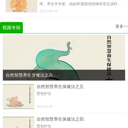
维、养生学专家。他始终遵循传统继承贵在适时创
并长期在高校进行了大量的课题研究和教学实践。
新的宗旨，以回归人类自然道德本体文化精神、复
他以原创诗文传播人类先进文化，提升人类心身素
2022-09-10
兴传统自然道德智慧文化为己任，在世界上首次提
质！
出“慧商”“道德智慧就是力量，人类呼唤道德智慧
更多>>
教育！”等重要理念，首倡自然道德智慧教育与教
视频专辑
育智慧、慧商教育，自然道德智慧人生诗意教育，
并长期在高校进行了大量的课题研究和教学实践。
他以原创诗文传播人类先进文化，提升人类心身素
质！
自然智慧养生保健法之六
自然智慧养生保健法之五
慧智护生
2024-01-05
自然智慧养生保健法之四
慧智护生