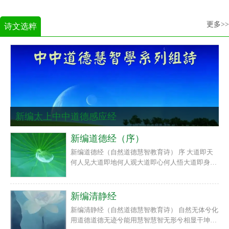
更多>>
诗文选粹
新编太上中中道德感应经
新编道德经（序）
新编道德经（自然道德慧智教育诗） 序 大道即天
何人见大道即地何人观大道即心何人悟大道即身何
人现大道可说亦可写大道可名亦可看天云风雨谁推
运地海山林谁聚攒眼耳鼻舌身谁造仁义礼慧信谁显
老子道德自然经天机泄尽
新编清静经
新编清静经（自然道德慧智教育诗） 自然无体兮化
用道德道德无迹兮能用慧智慧智无形兮相显干坤干