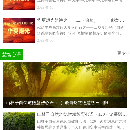
道德慧智教育诗） 申无宇 申无宇颂 申无宇春秋时兮
楚国人氏据传尧舜时代兮 四岳后裔先祖为臣为民兮 忠
2023-08-10
德敬业宇先知式人物兮 慧人智事 公子围杀墒掩兮 申无
宇评善人
华夏炬光组诗之一一二（倚相） 献给中华民族伟大复兴组诗
献给中华民族伟大复兴组诗之一一二华夏炬光（自然
道德慧智教育诗） 倚相 倚相颂 倚相左史倚相兮 倚氏
始祖熟谙楚国历史兮 慧通楚典智读三坟五典兮 九丘八
2023-08-09
索慧智劝谏楚君兮 德治国安 受楚君臣尊敬兮 常礼请教
誉为楚之
更多>>
慧智心语
山林子自然道德慧智心语（1）谈自然道德慧智三回归
​山林子自然道德智慧教育心语（120）谈摧毁思维之墙
山林子自然道德智慧教育心语（120）谈摧毁思维之墙
摧毁思维之墙是指，当人们在现实生活中面对一切事