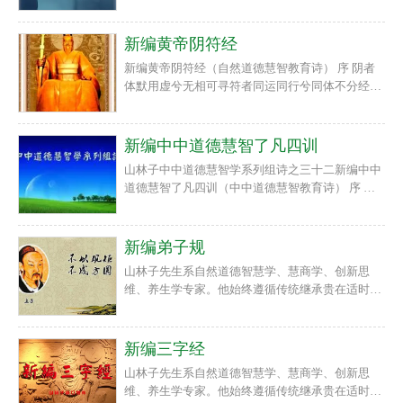
坤无情兮万物生机 天地德慧兮清浊动静天清地浊兮
天动地静男清女浊兮男动女静清者浊源兮动者基静
人能清静兮回归自然人
新编黄帝阴符经
新编黄帝阴符经（自然道德慧智教育诗） 序 阴者
体默用虚兮无相可寻符者同运同行兮同体不分经者
自然道德兮律不能背自然道德慧智兮阴符器运虚无
纯粹易简兮清静无为造化天地物人兮张弛曲伸太极
阴阳聚散兮动静气质天地
新编中中道德慧智了凡四训
山林子中中道德慧智学系列组诗之三十二新编中中
道德慧智了凡四训（中中道德慧智教育诗） 序 中
华着名劝善书兮了凡四训明代思想家袁黄兮亲身历
经四中明立命改过兮积善德感我命由我不由天兮改
运中明 （待续）
新编弟子规
山林子先生系自然道德智慧学、慧商学、创新思
维、养生学专家。他始终遵循传统继承贵在适时创
新的宗旨，以回归人类自然道德本体文化精神、复
兴传统自然道德智慧文化为己任，在世界上首次提
出“慧商”“回归自然，宇宙无限；回归自我，生命
新编三字经
无限；回归心灵，智慧无限！”“道德智慧就是力
山林子先生系自然道德智慧学、慧商学、创新思
量，人类呼唤道德智慧教育！”等重要理念，首倡
维、养生学专家。他始终遵循传统继承贵在适时创
自然道德智慧教育与教育智慧、慧商教育，自然道