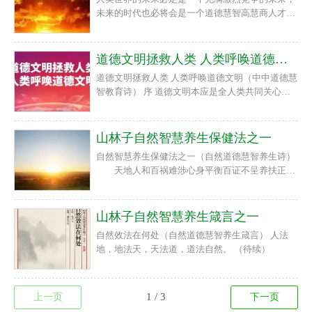
未来的时代也必将会是一个道德慧智高慧商人才辈
出的时代，道德慧智文明教育是推动人类未来世界
蓬勃发展的必然趋势。
道德文明拯救人类 人类呼唤道德文明
道德文明拯救人类 人类呼唤道德文明（中中道德慧
智教育诗） 序 道德文明本应是全人类共同关心的
事情可愚痴的现代人类已经很少有人觉醒 数百万年
呵人类繁衍历史证明迷失道德文明的人类是没有未
来的井蛙缺失道德文明
山林子自然智慧养生保健法之一
自然智慧养生保健法之一（自然道德慧智养生诗）
天地人和百祸难涉心身平衡百证不呈养扶正气
百邪自去回归自然慧智养生（待续）
山林子自然智慧养生箴言之一
自然效法在何处（自然道德慧智养生箴言） 人法
地，地法天，天法道，道法自然。 （待续）
上一页
下一页