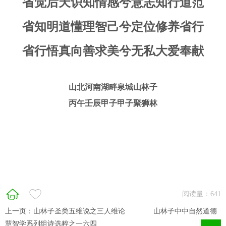
省觉后天识知情感兮意志知行道范
省知明道懂理智己兮定位修养省行
省行悟真向善求美兮无私大爱奉献
山北河南湖畔泉城山林子
丙午壬辰甲子甲子聚狮林
阅读量：
641
上一页：
山林子圣类五维说之三人维论 ​ ​ 山林子中中自然道德
慧智学系列组诗选粹之一六四