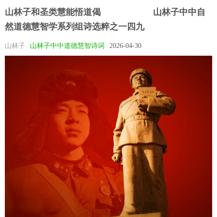
山林子和圣类慧能悟道偈 ​ ​ ​ 山林子中中自
然道德慧智学系列组诗选粹之一四九
山林子
山林子中中道德慧智诗词
2026-04-30