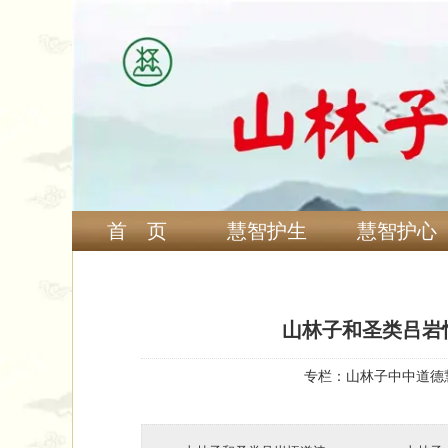
首 页
慧智护生
慧智护心
山林子和圣类吕岩
专栏：
山林子中中道德